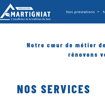
Skip
to
Nos prestations
N
content
Notre cœur de métier d
rénovons v
NOS SERVICES