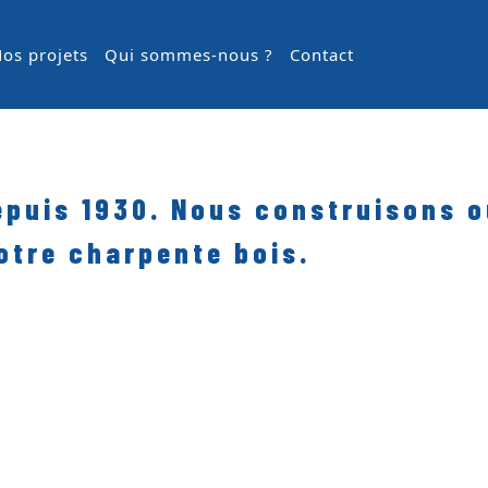
os projets
Qui sommes-nous ?
Contact
epuis 1930. Nous construisons o
otre charpente bois.